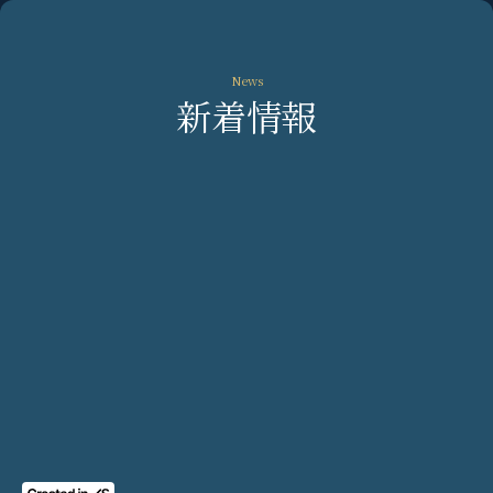
News
新着情報
別府駅での募金箱設置
ジャズと羊羹での寄付
福岡でイベントをやっていた
福岡でイベントをやっていた
頃、ずっと気になっていたこと
頃、ずっと気になっていたこと
がありました。仕事帰りにバタ
がありました。仕事帰りにバタ
バタとやってくるお客さんに、
バタとやってくるお客さんに、
音楽は届いているのだろうか。
音楽は届いているのだろうか。
その問いが、自分にとってのす
その問いが、自分にとってのす
べての出発点でした。
べての出発点でした。